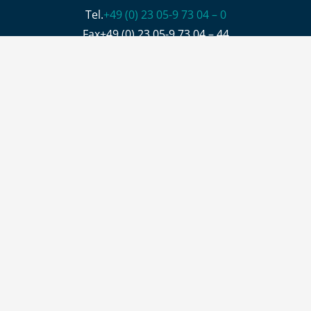
Tel.
+49 (0) 23 05-9 73 04 – 0
Fax+49 (0) 23 05-9 73 04 – 44
info@zoonlab.de
Öffnungszeiten
Büro
Mo – Do 8:00 – 16:00 Uhr, Fr 8:00 – 13:00 Uhr
Warenanlieferung und -abholung
Mo – Do 6:30 – 14:30 Uhr, Fr 6:30 – 12:30 Uhr
KONTAKT
JOBS
LIEFERUNG & ZAHLUNG