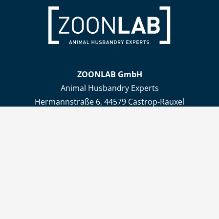
ZOONLAB GmbH
Animal Husbandry Experts
Hermannstraße 6, 44579 Castrop-Rauxel
Tel.
+49 (0) 23 05-9 73 04 – 0
Fax+49 (0) 23 05-9 73 04 – 44
info@zoonlab.de
Öffnungszeiten
Büro
Mo – Do 8:00 – 16:00 Uhr, Fr 8:00 – 13:00 Uhr